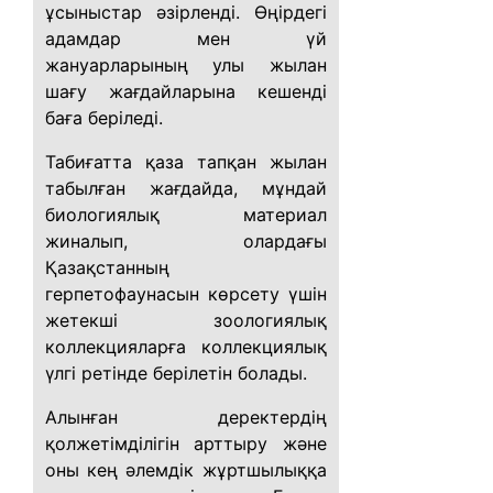
ұсыныстар әзірленді. Өңірдегі
адамдар мен үй
жануарларының улы жылан
шағу жағдайларына кешенді
баға беріледі.
Табиғатта қаза тапқан жылан
табылған жағдайда, мұндай
биологиялық материал
жиналып, олардағы
Қазақстанның
герпетофаунасын көрсету үшін
жетекші зоологиялық
коллекцияларға коллекциялық
үлгі ретінде берілетін болады.
Алынған деректердің
қолжетімділігін арттыру және
оны кең әлемдік жұртшылыққа