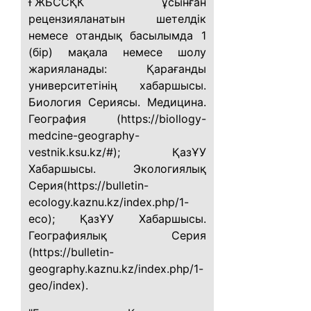
ҒЖБССҚК ұсынған
рецензияланатын шетелдік
немесе отандық басылымда 1
(бір) мақала немесе шолу
жарияланады: Қарағанды
университетінің хабаршысы.
Биология Сериясы. Медицина.
География (https://biollogy-
medcine-geography-
vestnik.ksu.kz/#); ҚазҰУ
Хабаршысы. Экологиялық
Серия(https://bulletin-
ecology.kaznu.kz/index.php/1-
eco); ҚазҰУ Хабаршысы.
Географиялық Серия
(https://bulletin-
geography.kaznu.kz/index.php/1-
geo/index).