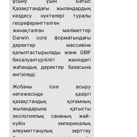
ұсыну үшін Батыс
Қазақстандағы жыландардың
кездесу нүктелері туралы
геореференттелген
жинақталған мәліметтер
Darwin core форматындағы
деректер массивіне
қалыптастырылады және GBIF
биоалуантүрлілігі жөніндегі
жаһандық деректер базасына
енгізіледі.
Жобаны іске асыру
нәтижесінде қазіргі
қазақстандық қоғамның
жыландарына қатысты
экологиялық сананың жай-
күйін эмпирикалық
әлеуметтанулық зерттеу