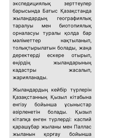
экспедициялық зерттеулер
барысында Батыс Қазақстанда
жыландардың географиялық
таралуы мен биотопиялық
орналасуы туралы қолда бар
мәліметтер нақтыланып,
толықтырылатын болады, жаңа
деректерді ескере отырып,
өңірдің жыландарының
кадастры жасалып,
жарияланады.
Жыландардың кейбір түрлерін
Қазақстанның Қызыл кітабына
енгізу бойынша ұсыныстар
әзірленетін болады. Қызыл
кітапқа енген түрлерді: каспий
қарашұбар жыланы мен Паллас
жыланын қорғау бойынша