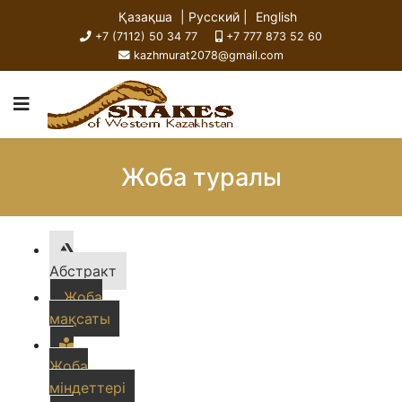
Қазақша
| Русский |
English
+7 (7112) 50 34 77
+7 777 873 52 60
kazhmurat2078@gmail.com
Жоба туралы
Абстракт
Жоба
мақсаты
Жоба
міндеттері