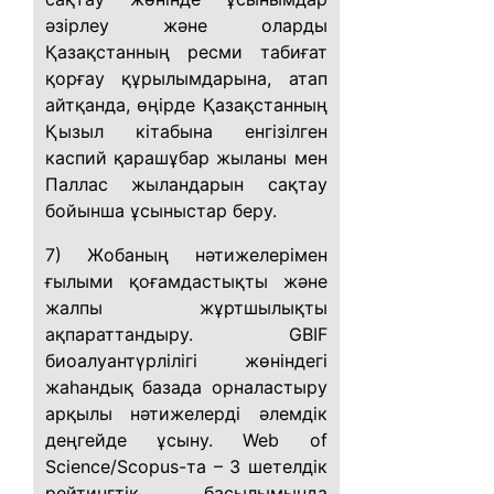
әзірлеу және оларды
Қазақстанның ресми табиғат
қорғау құрылымдарына, атап
айтқанда, өңірде Қазақстанның
Қызыл кітабына енгізілген
каспий қарашұбар жыланы мен
Паллас жыландарын сақтау
бойынша ұсыныстар беру.
7) Жобаның нәтижелерімен
ғылыми қоғамдастықты және
жалпы жұртшылықты
ақпараттандыру. GBIF
биоалуантүрлілігі жөніндегі
жаһандық базада орналастыру
арқылы нәтижелерді әлемдік
деңгейде ұсыну. Web of
Science/Scopus-та – 3 шетелдік
рейтингтік басылымында