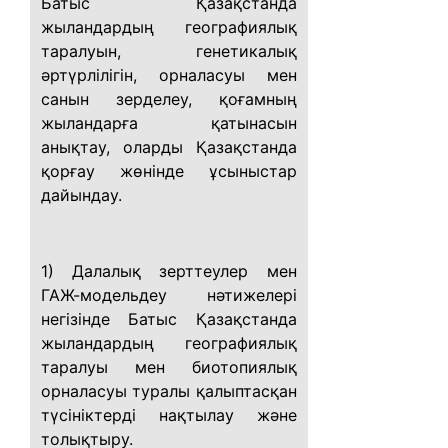
Батыс Қазақстанда
жыландардың географиялық
таралуын, генетикалық
әртүрлілігін, орналасуы мен
санын зерделеу, қоғамның
жыландарға қатынасын
анықтау, оларды Қазақстанда
қорғау жөнінде ұсыныстар
дайындау.
1) Далалық зерттеулер мен
ГАЖ-модельдеу нәтижелері
негізінде Батыс Қазақстанда
жыландардың географиялық
таралуы мен биотопиялық
орналасуы туралы қалыптасқан
түсініктерді нақтылау және
толықтыру.