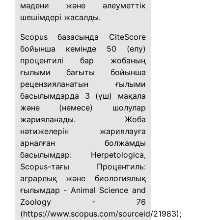
мәдени және әлеуметтік
шешімдері жасалды.
Scopus базасында CiteScore
бойынша кемінде 50 (елу)
процентилі бар жобаның
ғылыми бағыты бойынша
рецензияланатын ғылыми
басылымдарда 3 (үш) мақала
және (немесе) шолулар
жарияланады. Жоба
нәтижелерін жариялауға
арналған болжамды
басылымдар: Herpetologica,
Scopus-тағы Процентиль:
аграрлық және биологиялық
ғылымдар - Animal Science and
Zoology - 76
(https://www.scopus.com/sourceid/21983);