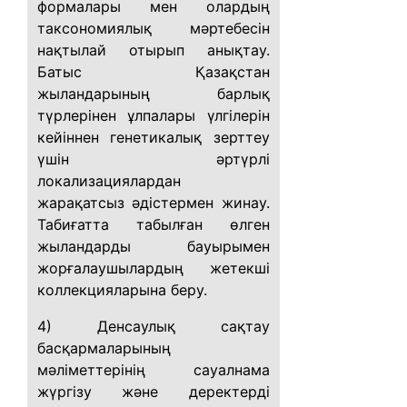
формалары мен олардың
таксономиялық мәртебесін
нақтылай отырып анықтау.
Батыс Қазақстан
жыландарының барлық
түрлерінен ұлпалары үлгілерін
кейіннен генетикалық зерттеу
үшін әртүрлі
локализациялардан
жарақатсыз әдістермен жинау.
Табиғатта табылған өлген
жыландарды бауырымен
жорғалаушылардың жетекші
коллекцияларына беру.
4) Денсаулық сақтау
басқармаларының
мәліметтерінің сауалнама
жүргізу және деректерді