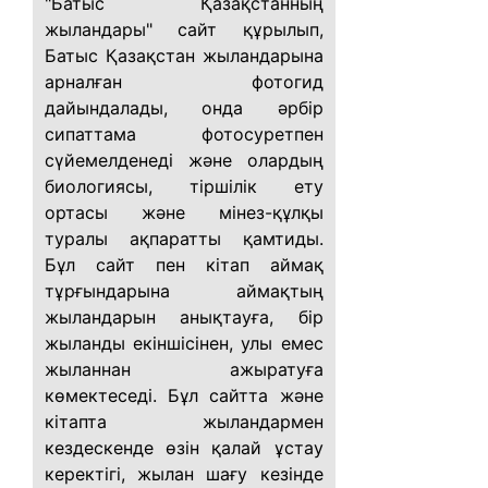
"Батыс Қазақстанның
жыландары" сайт құрылып,
Батыс Қазақстан жыландарына
арналған фотогид
дайындалады, онда әрбір
сипаттама фотосуретпен
сүйемелденеді және олардың
биологиясы, тіршілік ету
ортасы және мінез-құлқы
туралы ақпаратты қамтиды.
Бұл сайт пен кітап аймақ
тұрғындарына аймақтың
жыландарын анықтауға, бір
жыланды екіншісінен, улы емес
жыланнан ажыратуға
көмектеседі. Бұл сайтта және
кітапта жыландармен
кездескенде өзін қалай ұстау
керектігі, жылан шағу кезінде