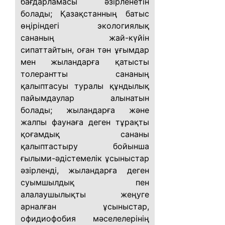
бағдарламасы әзірленетін
болады; Қазақстанның батыс
өңіріндегі экологиялық
сананың жай-күйін
сипаттайтын, оған тән ұғымдар
мен жыландарға қатысты
толерантты сананың
қалыптасуы туралы құндылық
пайымдаулар алынатын
болады; жыландарға және
жалпы фаунаға деген тұрақты
қоғамдық сананы
қалыптастыру бойынша
ғылыми-әдістемелік ұсыныстар
әзірленді, жыландарға деген
суымшылдық пен
алалаушылықты жеңуге
арналған ұсыныстар,
офидиофобия мәселелерінің