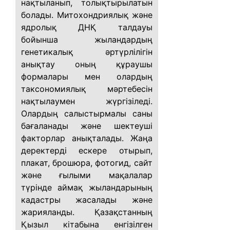
нақтыланып, толықтырылатын
болады. Митохондриялық және
ядролық ДНҚ талдауы
бойынша жыландардың
генетикалық әртүрлілігін
анықтау оның құраушы
формалары мен олардың
таксономиялық мәртебесін
нақтылаумен жүргізіледі.
Олардың салыстырмалы саны
бағаланады және шектеуші
факторлар анықталады. Жаңа
деректерді ескере отырып,
плакат, брошюра, фотогид, сайт
және ғылыми мақалалар
түрінде аймақ жыландарының
кадастры жасалады және
жарияланды. Қазақстанның
Қызыл кітабына енгізілген