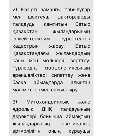
2) Қазіргі заманғы табылулар
мен шектеуші факторларды
талдауды қамтитын Батыс
Қазақстан жыландарының
егжей-тегжейлі суреттелген
кадастрын жасау. Батыс
Қазақстандағы жыландардың
саны мен мөлшерін зерттеу.
Түрлердің морфологиясының
ерекшеліктері сипаттау және
басқа аймақтарда алынған
мәліметтермен салыстыру.
3) Митохондриялық және
ядролық ДНҚ талдауының
деректері бойынша аймақтың
жыландарының генетикалық
әртүрлілігін оның құраушы