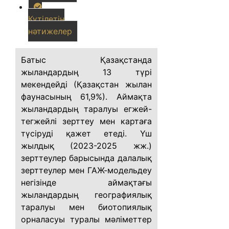
Күтілетін
нәтижелер
Батыс Қазақстанда
жыландардың 13 түрі
мекендейді (Қазақстан жылан
фаунасының 61,9%). Аймақта
жыландардың таралуы егжей-
тегжейлі зерттеу мен картаға
түсіруді қажет етеді. Үш
жылдық (2023-2025 жж.)
зерттеулер барысында далалық
зерттеулер мен ГАЖ-модельдеу
негізінде аймақтағы
жыландардың географиялық
таралуы мен биотопиялық
орналасуы туралы мәліметтер