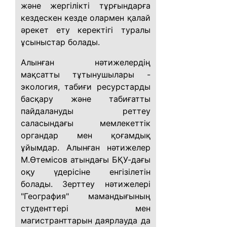
және жергілікті тұрғындарға
кездескен кезде олармен қалай
әрекет ету керектігі туралы
ұсыныстар болады.
Алынған нәтижелердің
мақсатты тұтынушылары -
экология, табиғи ресурстарды
басқару және табиғатты
пайдалануды реттеу
саласындағы мемлекеттік
органдар мен қоғамдық
ұйымдар. Алынған нәтижелер
М.Өтемісов атындағы БҚУ-дағы
оқу үдерісіне енгізілетін
болады. Зерттеу нәтижелері
"География" мамандығының
студенттері мен
магистранттарын даярлауда да