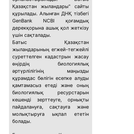
Қазақстан жыландары" сайты
құрылады. Алынған ДНҚ тізбегі
GenBank NCBI қоғамдық
дерекқорына ашық қол жеткізу
үшін сақталады.
Батыс Қазақстан
жыландарының егжей-тегжейлі
суреттелген кадастрын жасау
өңірдің биологиялық
әртүрлілігінің маңызды
құрамдас бөлігін есепке алуды
қамтамасыз етеді және оның
биологиялық ресурстарын
кешенді зерттеуге, орнықты
пайдалануға, сақтауға және
молықтыруға ықпал ететін
болады.