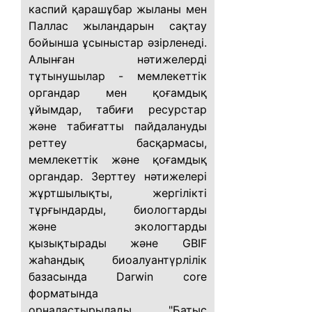
каспий қарашұбар жыланы мен
Паллас жыландарын сақтау
бойынша ұсыныстар әзірленеді.
Алынған нәтижелерді
тұтынушылар - мемлекеттік
органдар мен қоғамдық
ұйымдар, табиғи ресурстар
және табиғатты пайдалануды
реттеу басқармасы,
мемлекеттік және қоғамдық
органдар. Зерттеу нәтижелері
жұртшылықты, жергілікті
тұрғындарды, биологтарды
және экологтарды
қызықтырады және GBIF
жаһандық биоалуантүрлілік
базасында Darwin core
форматында
орналастырылады. "Батыс