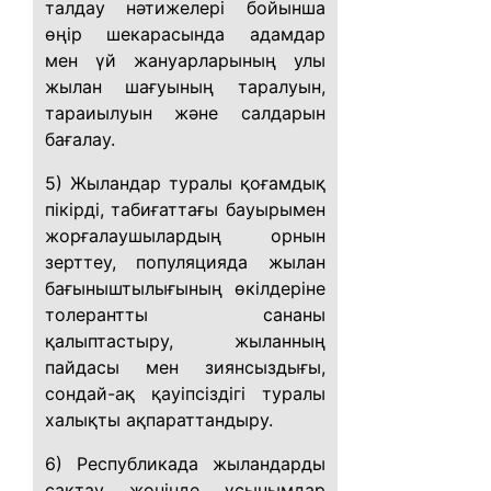
талдау нәтижелері бойынша
өңір шекарасында адамдар
мен үй жануарларының улы
жылан шағуының таралуын,
тараиылуын және салдарын
бағалау.
5) Жыландар туралы қоғамдық
пікірді, табиғаттағы бауырымен
жорғалаушылардың орнын
зерттеу, популяцияда жылан
бағыныштылығының өкілдеріне
толерантты сананы
қалыптастыру, жыланның
пайдасы мен зиянсыздығы,
сондай-ақ қауіпсіздігі туралы
халықты ақпараттандыру.
6) Республикада жыландарды
сақтау жөнінде ұсынымдар