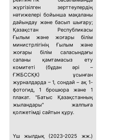
жүргізілген зерттеулердің
нәтижелері бойынша мақаланы
дайындау және басып шығару;
Қазақстан Республикасы
Ғылым және жоғары білім
министрлігінің Ғылым және
жоғары білім саласындағы
сапаны қамтамасыз ету
комитеті (бұдан әрі –
ҒЖБССҚК) ұсынған
журналдарда – 1, сондай – ақ 1-
фотогид, 1 брошюра және 1
плакат. "Батыс Қазақстанның
жыландары" жалпыға
қолжетімді сайтын құру.
Үш жылдық (2023-2025 жж.)