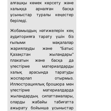
алғашқы көмек көрсету және
халыққа арналған басқа
ұсыныстар туралы кеңестер
беріледі.
Жобамыздың нәтижелерін кең
аудиторияға тарату үшін біз
ғылыми мақалалар
жариялауды және "Батыс
Қазақстан жыландары"
плакатын және басқа да
үлестірме материалдарды
халық арасында таратуды
жоспарлап отырмыз.
Иллюстрациялық брошюра мен
үлестірме материалдарда
жыландардың сипаттамалары,
оларды жабайы табиғатта
ажырату бойынша ұсыныстар