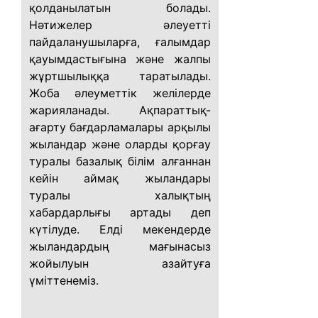
қолданылатын болады.
Нәтижелер әлеуетті
пайдаланушыларға, ғалымдар
қауымдастығына және жалпы
жұртшылыққа таратылады.
Жоба әлеуметтік желілерде
жарияланады. Ақпараттық-
ағарту бағдарламалары арқылы
жыландар және оларды қорғау
туралы базалық білім алғаннан
кейін аймақ жыландары
туралы халықтың
хабардарлығы артады деп
күтілуде. Елді мекендерде
жыландардың мағынасыз
жойылуын азайтуға
үміттенеміз.