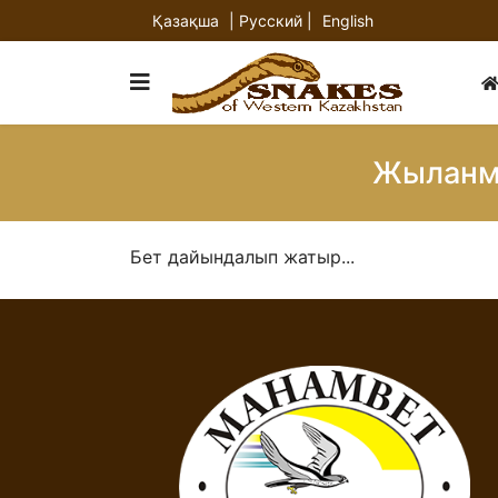
Қазақша
| Русский |
English
Жыланме
Бет дайындалып жатыр...