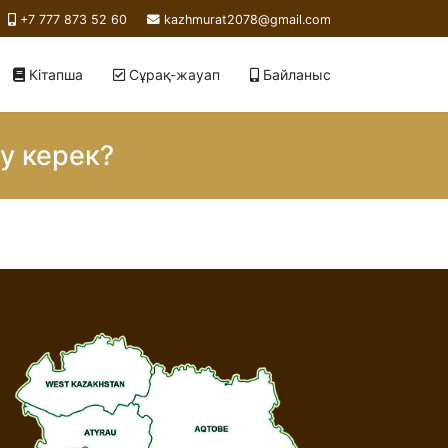
+7 777 873 52 60
kazhmurat2078@gmail.com
Кітапша
Сұрақ-жауап
Байланыс
у керек?