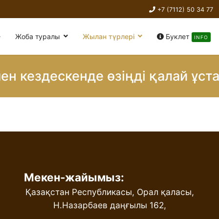
+7 (7112) 50 34 77
Жоба туралы
Жылан түрлері
Буклет
INFO
н кездескенде өзіңді қалай ұста
Мекен-жайымыз:
Қазақстан Республикасы, Орал қаласы,
Н.Назарбаев даңғылы 162,