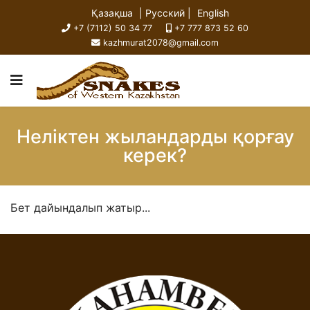
Қазақша
| Русский |
English
+7 (7112) 50 34 77
+7 777 873 52 60
kazhmurat2078@gmail.com
Неліктен жыландарды қорғау
керек?
Бет дайындалып жатыр...