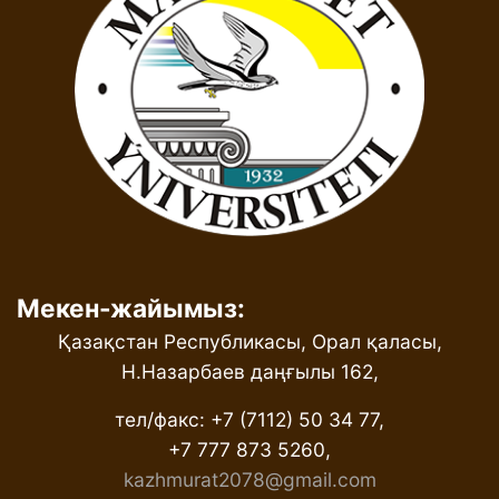
Мекен-жайымыз:
Қазақстан Республикасы, Орал қаласы,
Н.Назарбаев даңғылы 162,
тел/факс: +7 (7112) 50 34 77,
+7 777 873 5260,
kazhmurat2078@gmail.com