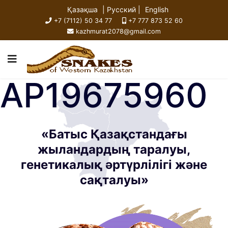
Қазақша
| Русский |
English
+7 (7112) 50 34 77
+7 777 873 52 60
kazhmurat2078@gmail.com
AP19675960
«Батыс Қазақстандағы
жыландардың таралуы,
генетикалық әртүрлілігі және
сақталуы»