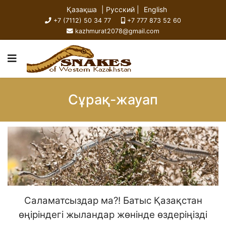
Қазақша
| Русский |
English
+7 (7112) 50 34 77
+7 777 873 52 60
kazhmurat2078@gmail.com
Сұрақ-жауап
Саламатсыздар ма?! Батыс Қазақстан
өңіріндегі жыландар жөнінде өздеріңізді