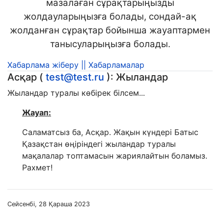
мазалаған сұрақтарыңызды
жолдауларыңызға болады, сондай-ақ
жолданған сұрақтар бойынша жауаптармен
танысуларыңызға болады.
Хабарлама жіберу |
| Хабарламалар
Асқар (
test@test.ru
): Жыландар
Жыландар туралы көбірек білсем...
Жауап:
Саламатсыз ба, Асқар. Жақын күндері Батыс
Қазақстан өңіріндегі жыландар туралы
мақалалар топтамасын жариялайтын боламыз.
Рахмет!
Сейсенбі, 28 Қараша 2023